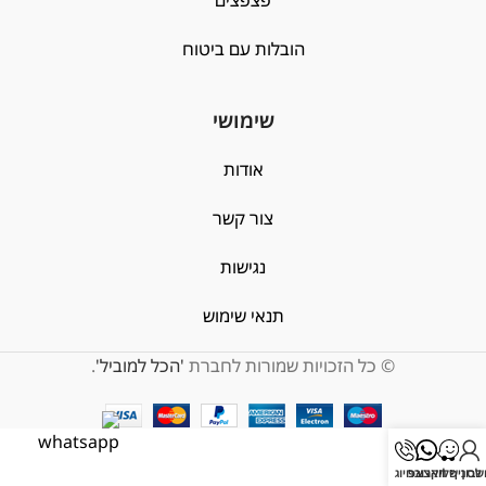
הובלות עם ביטוח
שימושי
אודות
צור קשר
נגישות
תנאי שימוש
© כל הזכויות שמורות לחברת
'הכל למוביל'
.
בון שלי
לסניף הקרוב
וואצאפ
חיוג