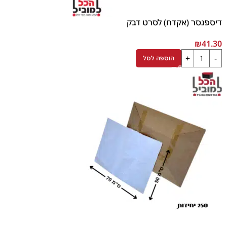
דיספנסר (אקדח) לסרט דבק
₪
41.30
הוספה לסל