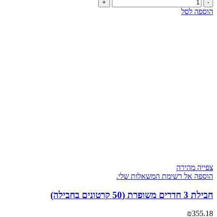
כמות
המקורי
הנוכחי
של
היה:
הוא:
הוספה לסל
חבילת
₪212.40.
₪198.95.
חדר
VIP
(25
קרטונים
בחבילה)
צפייה מהירה
הוספה אל רשימת המשאלות שלי.
חבילת 3 חדרים משופרת (50 קרטונים בחבילה)
₪
355.18