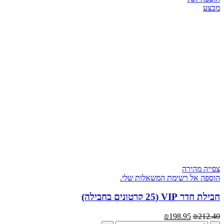
חבילת
מבצע
חדר
קלאסית
(15
קרטונים
בחבילה)
צפייה מהירה
הוספה אל רשימת המשאלות שלי.
חבילת חדר VIP (25 קרטונים בחבילה)
המחיר
המחיר
₪
198.95
₪
212.40