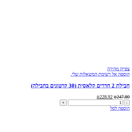
צפייה מהירה
הוספה אל רשימת המשאלות שלי.
חבילת 2 חדרים קלאסית (30 קרטונים בחבילה)
המחיר
המחיר
₪
228.92
₪
247.80
כמות
המקורי
הנוכחי
של
היה:
הוא:
הוספה לסל
חבילת
₪247.80.
₪228.92.
2
חדרים
קלאסית