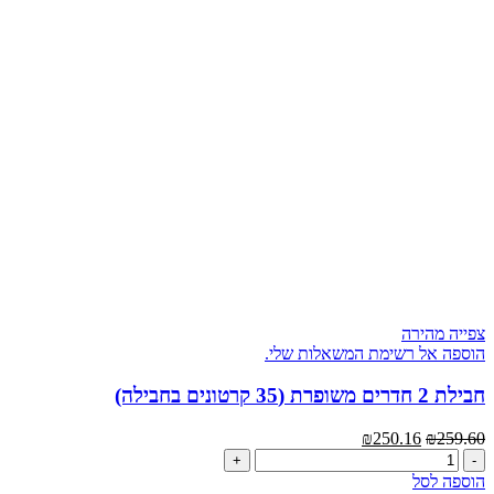
חדרים
משופרת
(90
קרטונים)
צפייה מהירה
הוספה אל רשימת המשאלות שלי.
חבילת 2 חדרים משופרת (35 קרטונים בחבילה)
המחיר
המחיר
₪
250.16
₪
259.60
כמות
המקורי
הנוכחי
של
היה:
הוא:
הוספה לסל