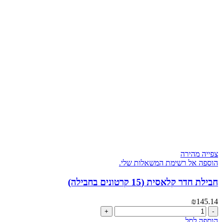
חבילת
₪259.60.
₪250.16.
2
חדרים
משופרת
(35
קרטונים
בחבילה)
צפייה מהירה
הוספה אל רשימת המשאלות שלי.
חבילת חדר קלאסית (15 קרטונים בחבילה)
₪
145.14
כמות
של
הוספה לסל