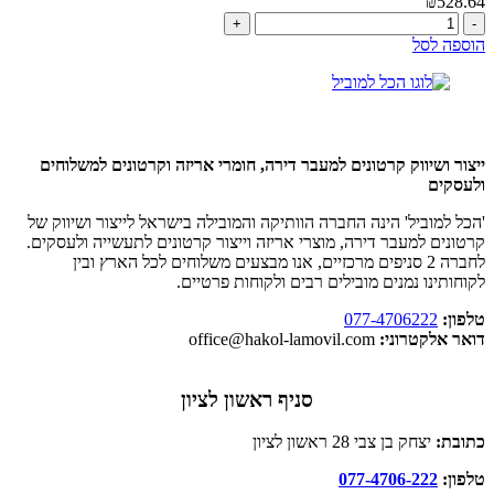
₪
528.64
כמות
של
הוספה לסל
חבילת
4
חדרים
VIP
(65
קרטונים
ייצור ושיווק קרטונים למעבר דירה, חומרי אריזה וקרטונים למשלוחים
במארז)
ולעסקים
'הכל למוביל' הינה החברה הוותיקה והמובילה בישראל לייצור ושיווק של
קרטונים למעבר דירה, מוצרי אריזה וייצור קרטונים לתעשייה ולעסקים.
לחברה 2 סניפים מרכזיים, אנו מבצעים משלוחים לכל הארץ ובין
לקוחותינו נמנים מובילים רבים ולקוחות פרטיים.
טלפון:
077-4706222
דואר אלקטרוני:
office@hakol-lamovil.com
סניף ראשון לציון
כתובת:
יצחק בן צבי 28 ראשון לציון
טלפון:
077-4706-222