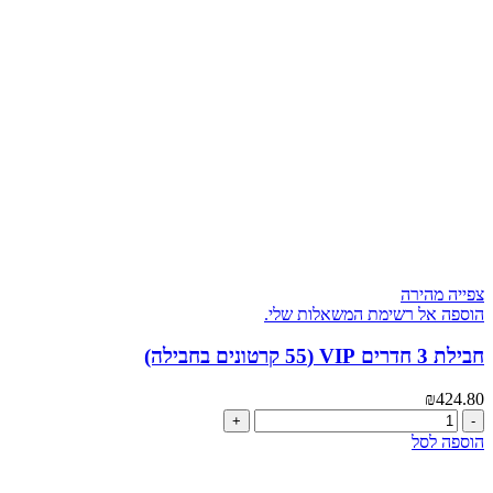
קלאסית
(55
קרטונים
במארז)
צפייה מהירה
הוספה אל רשימת המשאלות שלי.
חבילת 3 חדרים VIP (55 קרטונים בחבילה)
₪
424.80
כמות
של
הוספה לסל
חבילת
3