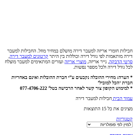
חבילות חומרי אריזה למעבר דירה מושלם במחיר מוזל. החבילות למעבר
דירה מותאמות לפי גודל דירה וכוללות בין היתר
קרטונים למעבר דירה
,
סרטי הדבקה
, נייר אריזה,
מוצרי אריזה
ועזרים המתאימים למעבר מוצלח
לכל גודל דירה ולכל מספר נפשות.
* הערה: מחירי ההובלה נקבעים ע”י חברת ההובלות ואינם באחריות
חברת ‘הכל למוביל’
* למימוש הקופון צור קשר לאחר הרכישה בטל’ 077-4706-222
עמוד הבית
חבילות למעבר דירה
ממוין
מציגים את כל ⁦15⁩ התוצאות
לפי
קטגוריות
פופולריות