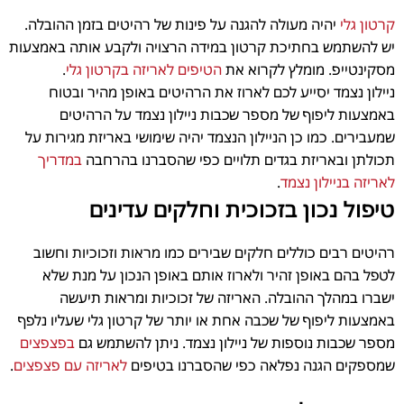
קרטון גלי
יהיה מעולה להגנה על פינות של רהיטים בזמן ההובלה.
יש להשתמש בחתיכת קרטון במידה הרצויה ולקבע אותה באמצעות
מסקינטייפ. מומלץ לקרוא את
הטיפים לאריזה בקרטון גלי
.
ניילון נצמד יסייע לכם לארוז את הרהיטים באופן מהיר ובטוח
באמצעות ליפוף של מספר שכבות ניילון נצמד על הרהיטים
שמעבירים. כמו כן הניילון הנצמד יהיה שימושי באריזת מגירות על
תכולתן ובאריזת בגדים תלויים כפי שהסברנו בהרחבה
במדריך
לאריזה בניילון נצמד
.
טיפול נכון בזכוכית וחלקים עדינים
רהיטים רבים כוללים חלקים שבירים כמו מראות וזכוכיות וחשוב
לטפל בהם באופן זהיר ולארוז אותם באופן הנכון על מנת שלא
ישברו במהלך ההובלה. האריזה של זכוכיות ומראות תיעשה
באמצעות ליפוף של שכבה אחת או יותר של קרטון גלי שעליו נלפף
מספר שכבות נוספות של ניילון נצמד. ניתן להשתמש גם
בפצפצים
שמספקים הגנה נפלאה כפי שהסברנו בטיפים
לאריזה עם פצפצים
.