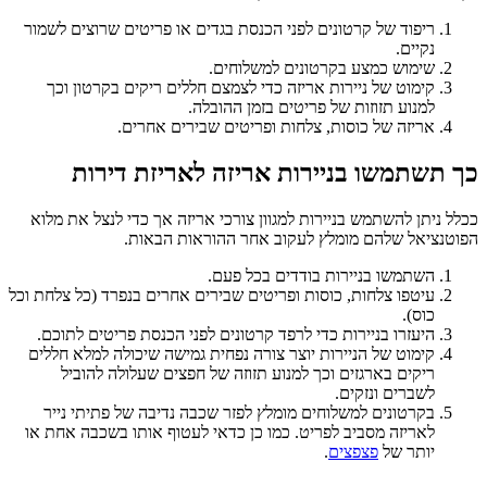
ריפוד של קרטונים לפני הכנסת בגדים או פריטים שרוצים לשמור
נקיים.
שימוש כמצע בקרטונים למשלוחים.
קימוט של ניירות אריזה כדי לצמצם חללים ריקים בקרטון וכך
למנוע תזוזות של פריטים בזמן ההובלה.
אריזה של כוסות, צלחות ופריטים שבירים אחרים.
כך תשתמשו בניירות אריזה לאריזת דירות
ככלל ניתן להשתמש בניירות למגוון צורכי אריזה אך כדי לנצל את מלוא
הפוטנציאל שלהם מומלץ לעקוב אחר ההוראות הבאות.
השתמשו בניירות בודדים בכל פעם.
עיטפו צלחות, כוסות ופריטים שבירים אחרים בנפרד (כל צלחת וכל
כוס).
היעזרו בניירות כדי לרפד קרטונים לפני הכנסת פריטים לתוכם.
קימוט של הניירות יוצר צורה נפחית גמישה שיכולה למלא חללים
ריקים בארגזים וכך למנוע תזוזה של חפצים שעלולה להוביל
לשברים ונזקים.
בקרטונים למשלוחים מומלץ לפזר שכבה נדיבה של פתיתי נייר
לאריזה מסביב לפריט. כמו כן כדאי לעטוף אותו בשכבה אחת או
יותר של
פצפצים
.