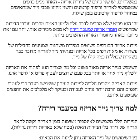
במשלוחים. יש שני סוגים של ניירות אריזה - האחד מגיע בדפים
A4
שמשמשפי לאריזה וריפוד קרטונים והשני מהינו שבבי נייר שמתאימים
במיוחד לריפוד קרטונים בזמן שילוח.
זהו הוא פריט שלא מרבים לדבר עליו ולמען האמת מרבית עוברי הדירות
שמחפשים
חומרי אריזה למעבר דירה
לא ממש מכירים אותו. יחד עם זאת
מדובר באחד מחומרי האריזה החשובים ביותר.
ניירות אריזה הם דפים פשוטים במידות משתנות שמגיעים בחבילות של
עשרות או מאות דפים בכל אריזה ובפתיתי נייר לאריזה מדובר כבר
בשקיות שכוללות כמה קילו של נייר.
השימוש בנייר אריזה מאוד פשוט וכל מה שצריך הוא לפתוח את האריזה
ולשלוף נייר אחד או יותר בכל פעם שרוצים לעטוף פריט או לרפד ארגז.
ניירות האריזה מהווים חלופה לניירות העיתון ששימשו בעבר כדי לעטוף
חפצים והם הרבה יותר נוחים לעבודה ובעיקר לא מלכלכים את החפצים
שעוטפים איתם.
למה צריך נייר אריזה במעבר דירה?
הניירות הללו משמשים לאינספור משימות בזמן האריזה וקשה לתאר
אריזה של דירה בלי הניירות האלה (בטח שלא באריזת דירות גדולות).
בין השימושים של נייר האריזה ניתן למנות את הבאים: