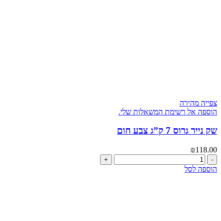
לבן
צפייה מהירה
הוספה אל רשימת המשאלות שלי.
שק נייר גרוס 7 ק”ג צבע חום
₪
118.00
כמות
של
הוספה לסל
שק
נייר
גרוס
7
ק"ג
צבע