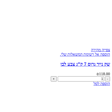
צפייה מהירה
הוספה אל רשימת המשאלות שלי.
שק נייר גרוס 7 ק”ג צבע לבן
₪
118.00
כמות
של
הוספה לסל
שק
נייר
גרוס
7
ק"ג
צבע