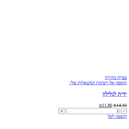
צפייה מהירה
הוספה אל רשימת המשאלות שלי.
ידית לגלילון
המחיר
המחיר
₪
11.80
₪
14.16
כמות
המקורי
הנוכחי
של
היה:
הוא:
הוספה לסל
ידית
₪14.16.
₪11.80.
לגלילון