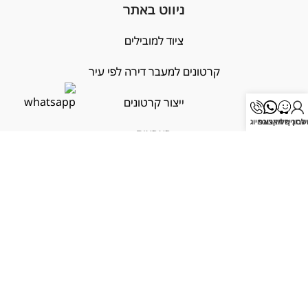
ניווט באתר
ציוד למובילים
קרטונים למעבר דירה לפי עיר
ייצור קרטונים
בון שלי
לסניף הקרוב
וואצאפ
חיוג
פצפצים
הובלות עם ביטוח
שימושי
X
מחובר/ת
אודות
צור קשר
נגישות