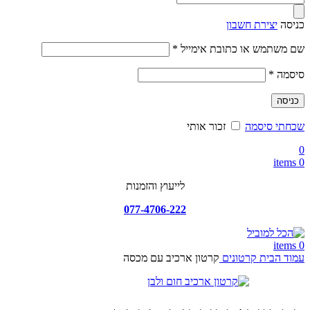
search
כניסה
יצירת חשבון
חובה
שם משתמש או כתובת אימייל
*
חובה
סיסמה
*
כניסה
שכחתי סיסמה
זכור אותי
0
items
0
לייעוץ והזמנות
077-4706-222
items
0
עמוד הבית
קרטונים
קרטון ארכיב עם מכסה