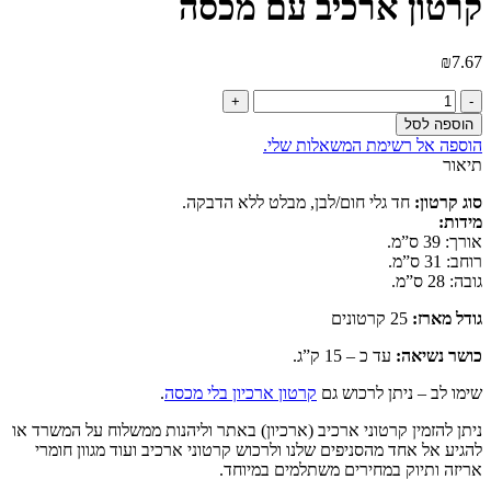
קרטון ארכיב עם מכסה
₪
7.67
כמות
של
הוספה לסל
קרטון
הוספה אל רשימת המשאלות שלי.
ארכיב
תיאור
עם
מכסה
סוג קרטון:
חד גלי חום/לבן, מבלט ללא הדבקה.
מידות:
אורך: 39 ס”מ.
רוחב: 31 ס”מ.
גובה: 28 ס”מ.
גודל מארז:
25 קרטונים
כושר נשיאה:
עד כ – 15 ק”ג.
שימו לב – ניתן לרכוש גם
קרטון ארכיון בלי מכסה
.
ניתן להזמין קרטוני ארכיב (ארכיון) באתר וליהנות ממשלוח על המשרד או
להגיע אל אחד מהסניפים שלנו ולרכוש קרטוני ארכיב ועוד מגוון חומרי
אריזה ותיוק במחירים משתלמים במיוחד.