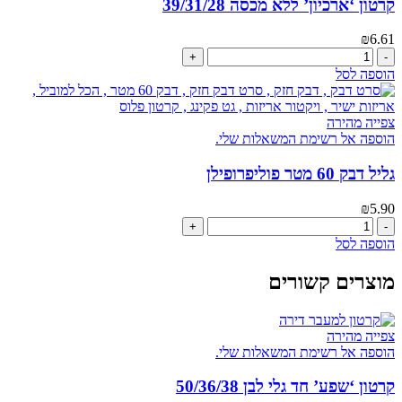
קרטון ‘ארכיון’ ללא מכסה 39/31/28
מחוזק
חום
₪
6.61
50/30/35
כמות
של
הוספה לסל
קרטון
'ארכיון'
ללא
צפייה מהירה
מכסה
הוספה אל רשימת המשאלות שלי.
39/31/28
גליל דבק 60 מטר פוליפרופילן
₪
5.90
כמות
של
הוספה לסל
גליל
דבק
מוצרים קשורים
60
מטר
פוליפרופילן
צפייה מהירה
הוספה אל רשימת המשאלות שלי.
קרטון ‘שפע’ חד גלי לבן 50/36/38