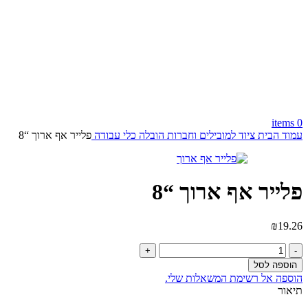
items
0
עמוד הבית
ציוד למובילים וחברות הובלה
כלי עבודה
פלייר אף ארוך “8
פלייר אף ארוך “8
₪
19.26
כמות
של
הוספה לסל
פלייר
הוספה אל רשימת המשאלות שלי.
אף
תיאור
ארוך