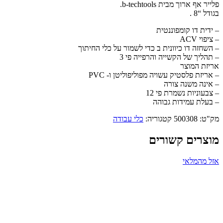
"8
פלייר אף ארוך מבית b-techtools.
בגודל “8 .
– ידית דו קומפוננטית
– ציפוי ACV
– השחזה דו כיוונית ב כדי לשמור על כלי החיתוך
– תהליך של הקשייה והרפייה פי 3
אריזת המוצר
– אריזת פלסטיק עשויה מפוליפוליטן ו- PVC
– אינה משנה צורה
– צבעוניות נשמרת פי 12
– בעלת עמידות גבוהה
מק"ט:
500308
קטגוריה:
כלי עבודה
מוצרים קשורים
אזל מהמלאי