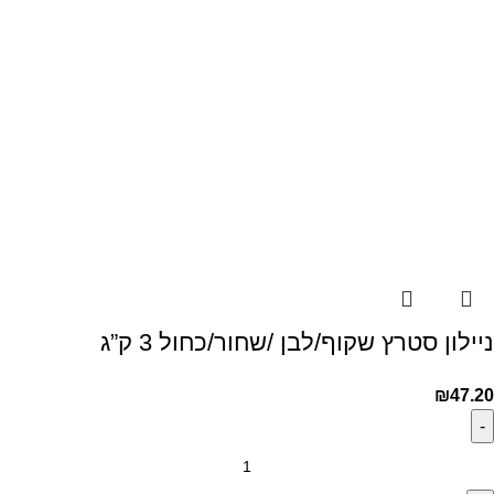
ניילון סטרץ שקוף/לבן /שחור/כחול 3 ק”ג
₪
47.20