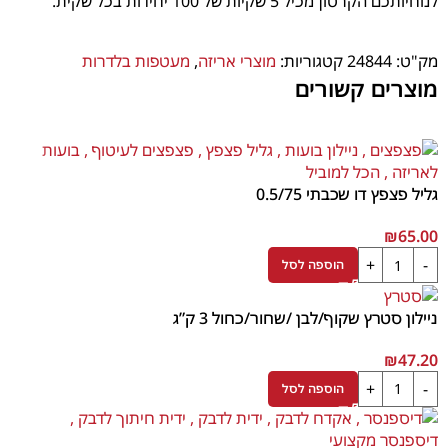
לנוחיותכם הקרטון מכיל 5 שקיות של 100 יחידות בכל שקית.
מק"ט:
24844
קטגוריות:
מוצרי אריזה
,
מעטפות בלדרות
מוצרים קשורים
גליל פצפץ דו שכבתי 0.5/75
₪
65.00
הוספה לסל
ניילון סטרץ שקוף/לבן /שחור/כחול 3 ק”ג
₪
47.20
הוספה לסל