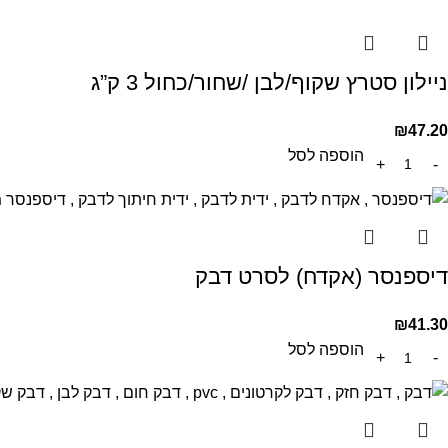
ניילון סטרץ שקוף/לבן /שחור/כחול 3 ק”ג
₪
47.20
הוספה לסל
דיספנסר (אקדח) לסרט דבק
₪
41.30
הוספה לסל