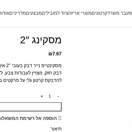
מעבר משרד
קרטונים
מוצרי אריזה
ציוד למובילים
מבצעים
מדריכים
אודות
מסקינג 2″
₪
7.67
מסקינטייפ נייר דבק בעובי 2″ אינץ.
דבק חזק, מצויין לעבודות צבע, לס
להדבקת קרטון גלי על פרקטים בע
הוספה אל רשימת המשאלות 
תיאור