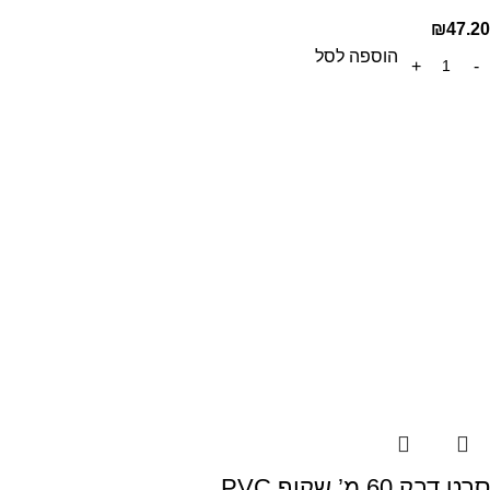
₪
47.20
הוספה לסל
סרט דבק 60 מ’ שקוף PVC