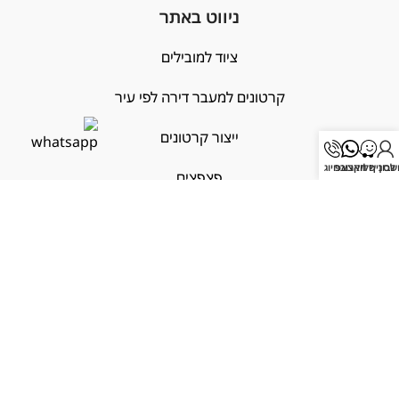
ניווט באתר
ציוד למובילים
קרטונים למעבר דירה לפי עיר
ייצור קרטונים
בון שלי
לסניף הקרוב
וואצאפ
חיוג
פצפצים
הובלות עם ביטוח
שימושי
X
מחובר/ת
אודות
צור קשר
נגישות