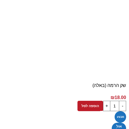
שק הרמה (באלה)
₪
18.00
הוספה לסל
מבצע
אזל