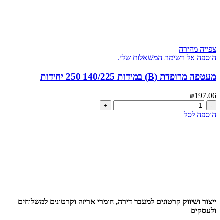
צפייה מהירה
הוספה אל רשימת המשאלות שלי.
מעטפה מרופדת (B) במידות 140/225 250 יחידות
₪
197.06
כמות
של
הוספה לסל
מעטפה
מרופדת
(B)
במידות
140/225
250
יחידות
ייצור ושיווק קרטונים למעבר דירה, חומרי אריזה וקרטונים למשלוחים
ולעסקים