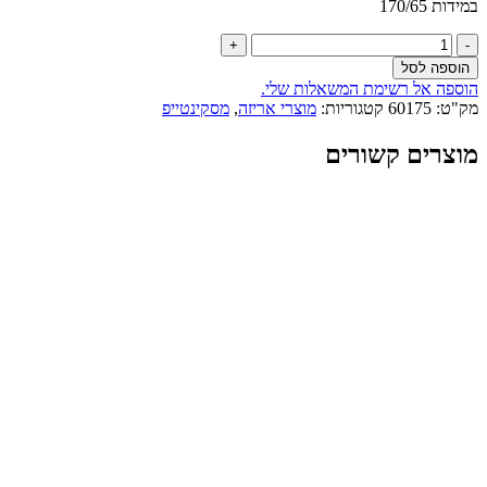
במידות 170/65
כמות
של
הוספה לסל
גליל
הוספה אל רשימת המשאלות שלי.
500
מק"ט:
60175
קטגוריות:
מוצרי אריזה
,
מסקינטייפ
מדבקות
לסימון
מוצרים קשורים
״שביר״
באנגלית