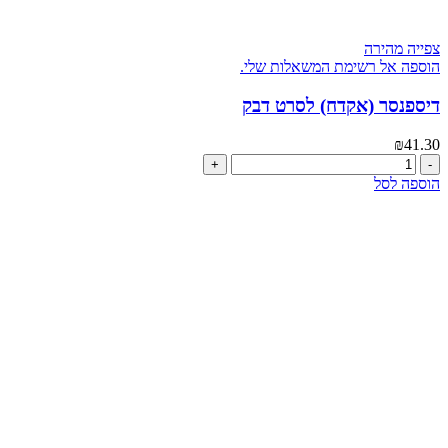
צפייה מהירה
הוספה אל רשימת המשאלות שלי.
דיספנסר (אקדח) לסרט דבק
₪
41.30
כמות
של
הוספה לסל
דיספנסר
(אקדח)
לסרט
דבק