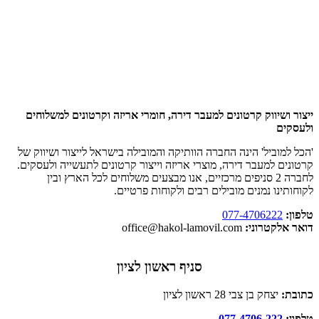
נייר
תעשייתי
1000
מטליות
ייצור ושיווק קרטונים למעבר דירה, חומרי אריזה וקרטונים למשלוחים
ולעסקים
'הכל למוביל' הינה החברה הוותיקה והמובילה בישראל לייצור ושיווק של
קרטונים למעבר דירה, מוצרי אריזה וייצור קרטונים לתעשייה ולעסקים.
לחברה 2 סניפים מרכזיים, אנו מבצעים משלוחים לכל הארץ ובין
לקוחותינו נמנים מובילים רבים ולקוחות פרטיים.
טלפון:
077-4706222
דואר אלקטרוני:
office@hakol-lamovil.com
סניף ראשון לציון
כתובת:
יצחק בן צבי 28 ראשון לציון
טלפון:
077-4706-222