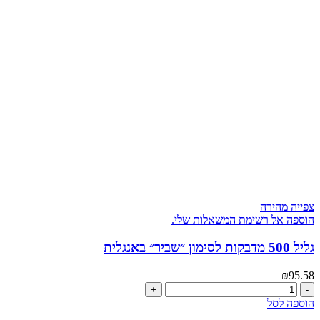
לסרט
דבק
צפייה מהירה
הוספה אל רשימת המשאלות שלי.
גליל 500 מדבקות לסימון ״שביר״ באנגלית
₪
95.58
כמות
של
הוספה לסל
גליל