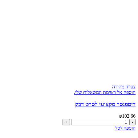
חום
60
מ'
PVC
צפייה מהירה
הוספה אל רשימת המשאלות שלי.
דיספנסר מקצועי לסרט דבק
₪
102.66
כמות
של
הוספה לסל
דיספנסר
מקצועי