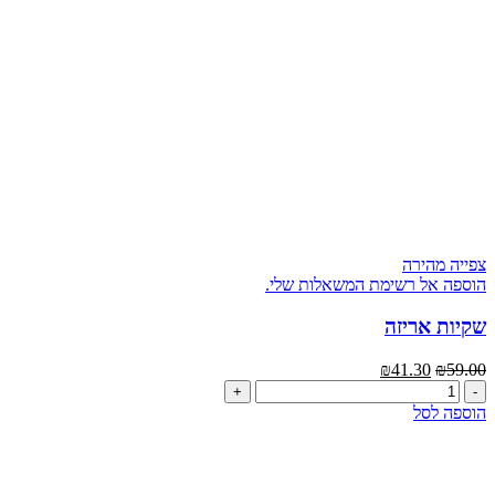
צפייה מהירה
הוספה אל רשימת המשאלות שלי.
שקיות אריזה
המחיר
המחיר
₪
41.30
₪
59.00
כמות
המקורי
הנוכחי
של
היה:
הוא:
הוספה לסל
שקיות
₪59.00.
₪41.30.
אריזה