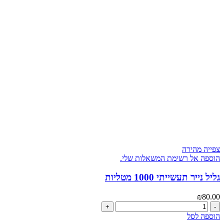
500
מדבקות
לסימון
״שביר״
באנגלית
צפייה מהירה
הוספה אל רשימת המשאלות שלי.
גליל נייר תעשייתי 1000 מטליות
₪
80.00
כמות
של
הוספה לסל
גליל