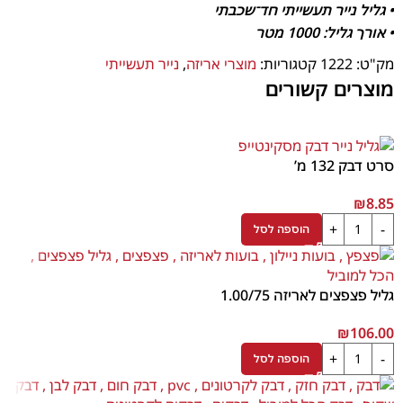
• גליל נייר תעשייתי חד־שכבתי
• אורך גליל: 1000 מטר
• נייר ממוחזר ECO
מק"ט:
1222
קטגוריות:
מוצרי אריזה
,
נייר תעשייתי
• כולל פרפורציה לתלישה נוחה
מוצרים קשורים
• מתאים לניגוב ידיים וניקוי משטחים
• מתאים למתקני נייר תעשייתיים
• שימוש נפוץ במטבחים, מסעדות, משרדים, מוסדות ועסקים
סרט דבק 132 מ’
מוצר פרקטי ויעיל המתאים לכל מקום שבו יש צורך בנייר ניגוב חזק,
₪
8.85
חסכוני וזמין לאורך זמן.
הוספה לסל
גליל פצפצים לאריזה 1.00/75
₪
106.00
הוספה לסל