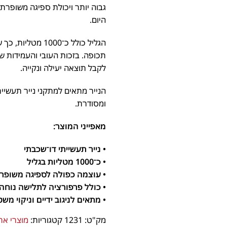
גבוה יותר ויכולת ספיגה משופרת, 
היום.
הגליל כולל כ־000
תכופה. בזכות העובי והעמידות של 
לקבל תוצאה יעילה ונקייה.
הנייר מתאים למתקני נייר תעשייתיי
ומסודרת.
מאפייני המוצר:
• נייר תעשייתי דו־שכבתי
• כ־1000 מטליות בגליל
• עוצמה כפולה לספיגה משופרת
• כולל פרפורציה לתלישה נוחה
• מתאים לניגוב ידיים וניקוי משט
• מתאים למתקני נייר תעשייתיים
מק"ט:
1231
קטגוריות:
מוצרי אריז
• שימוש נפוץ במטבחים, מסעדות