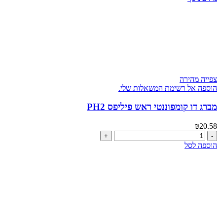
צפייה מהירה
הוספה אל רשימת המשאלות שלי.
מברג דו קומפוננטי ראש פיליפס PH2
₪
20.58
כמות
של
הוספה לסל
מברג
דו
קומפוננטי
ראש
פיליפס
PH2