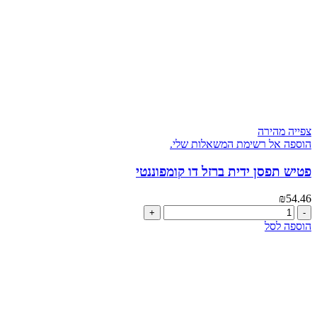
צפייה מהירה
הוספה אל רשימת המשאלות שלי.
פטיש תפסן ידית ברזל דו קומפוננטי
₪
54.46
כמות
של
הוספה לסל
פטיש
תפסן
ידית
ברזל
דו
קומפוננטי