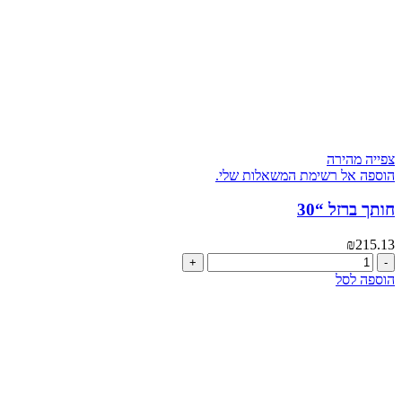
צפייה מהירה
הוספה אל רשימת המשאלות שלי.
חותך ברזל “30
₪
215.13
כמות
של
הוספה לסל
חותך
ברזל
"30