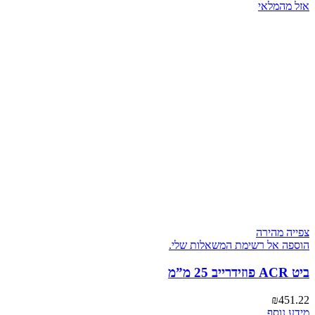
טיטניום
אזל מהמלאי
Bi
Metal
להב
גמיש
צפייה מהירה
הוספה אל רשימת המשאלות שלי.
ביט ACR פוזידרייב 25 מ”מ
₪
451.22
מידע נוסף