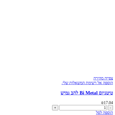
ידית
קרבון
800
גרם
צפייה מהירה
הוספה אל רשימת המשאלות שלי.
טיטניום Bi Metal להב גמיש
₪
17.04
כמות
של
הוספה לסל