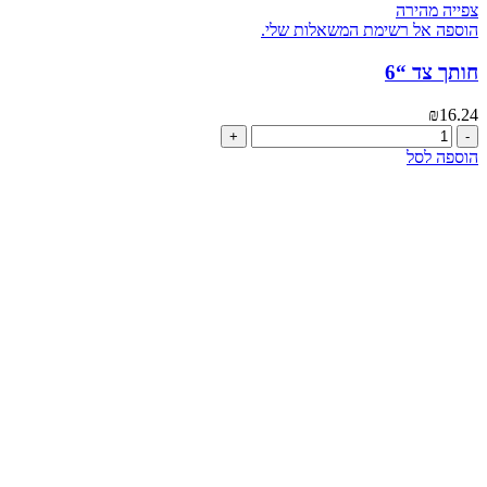
צפייה מהירה
הוספה אל רשימת המשאלות שלי.
חותך צד “6
₪
16.24
כמות
של
הוספה לסל
חותך
צד
"6